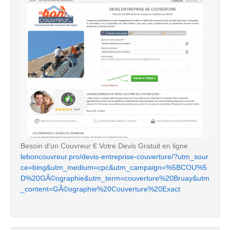
Besoin d'un Couvreur € Votre Devis Gratuit en ligne
leboncouvreur.pro/devis-entreprise-couverture/?utm_sour
ce=bing&utm_medium=cpc&utm_campaign=%5BCOU%5
D%20GÃ©ographie&utm_term=couverture%20Bruay&utm
_content=GÃ©ographie%20Couverture%20Exact